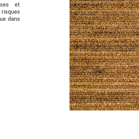
ises et
risques
que dans